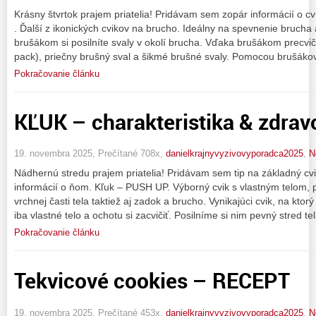
Krásny štvrtok prajem priatelia! Pridávam sem zopár informácií o c
. Ďalší z ikonických cvikov na brucho. Ideálny na spevnenie brucha
brušákom si posilníte svaly v okolí brucha. Vďaka brušákom precvič
pack), priečny brušný sval a šikmé brušné svaly. Pomocou brušáko
Pokračovanie článku
KĽUK – charakteristika & zdrav
19. novembra 2025, Prečítané 708x,
danielkrajnyvyzivovyporadca2025
,
N
Nádhernú stredu prajem priatelia! Pridávam sem tip na základný cv
informácií o ňom. Kľuk – PUSH UP. Výborný cvik s vlastným telom, 
vrchnej časti tela taktiež aj zadok a brucho. Vynikajúci cvik, na kt
iba vlastné telo a ochotu si zacvičiť. Posilníme si nim pevný stred te
Pokračovanie článku
Tekvicové cookies – RECEPT
19. novembra 2025, Prečítané 453x,
danielkrajnyvyzivovyporadca2025
,
N