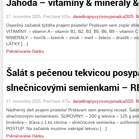
Jahoda – vitamíny & minerály &
17. novembra 2025, Prečítané 615x,
danielkrajnyvyzivovyporadca2025
,
N
Úspešný začiatok týždňa prajem priatelia! Pridávam sem zopár dôlež
VITAMÍNY: – vitamín A – vitamín B1, B2, B3, B5, B6, B9 – vitamín C
MINERÁLY: – horčík – kremík – zinok – meď – železo – draslík – 
LÁTKY […]
Pokračovanie článku
Šalát s pečenou tekvicou posy
slnečnicovými semienkami – 
17. novembra 2025, Prečítané 475x,
danielkrajnyvyzivovyporadca2025
,
N
Nádherný deň prajem priatelia! Pridávam sem jesenný recept. Šalá
slnečnicovými semienkami. SUROVINY: – 200 g tekvice – 125 g polní
brokolice – šťava z 1 ks citróna – slnečnicové semienka – soľ/korenie
POSTUP: Na začiatok musíme nakrájať tekvicu […]
Pokračovanie článku