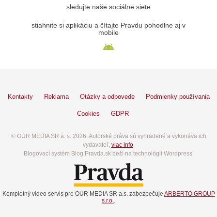
sledujte naše sociálne siete
stiahnite si aplikáciu a čítajte Pravdu pohodlne aj v
mobile
Kontakty
Reklama
Otázky a odpovede
Podmienky používania
Cookies
GDPR
© OUR MEDIA SR a. s. 2026. Autorské práva sú vyhradené a vykonáva ich
vydavateľ,
viac info
.
Blogovací systém Blog.Pravda.sk beží na technológií Wordpress.
Kompletný video servis pre OUR MEDIA SR a.s. zabezpečuje
ARBERTO GROUP
s.r.o.
.