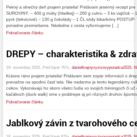
Pekný a slnečný deň prajem priatelia! Pridávam jesenný recept pre 
SUROVINY: – 400 g múky (hladkej) – 200 g cukru – 3 ks vajíčok –
pyré (tekvicové) – 130 g čokolády – 1 ČL sódy bikarbóny POSTUP: 
poriadne premiešame. Následne z cesta vyformujeme […]
Pokračovanie článku
DREPY – charakteristika & zdra
19. novembra 2025, Prečítané 767x,
danielkrajnyvyzivovyporadca2025
,
N
Krásne ráno prajem priatelia! Pridávam sem zopár informácií o dre
prevažne na spodnú časť tela. Nie nadarmo je tento legendárny cvi
cvikov. Vykonávajú ho skoro všetci ľudia vo svojich tréningoch či u
kačákoch (duck walk) sme v poddrepe aj pri rôznych druhov športov
Pokračovanie článku
Jablkový závin z tvarohového 
18. novembra 2025, Prečítané 875x,
danielkrajnyvyzivovyporadca2025
,
N