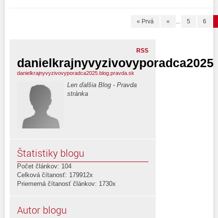
« Prvá
«
...
5
6
RSS
danielkrajnyvyzivovyporadca2025
danielkrajnyvyzivovyporadca2025.blog.pravda.sk
Len ďalšia Blog - Pravda
stránka
Štatistiky blogu
Počet článkov: 104
Celková čítanosť: 179912x
Priemerná čítanosť článkov: 1730x
Autor blogu