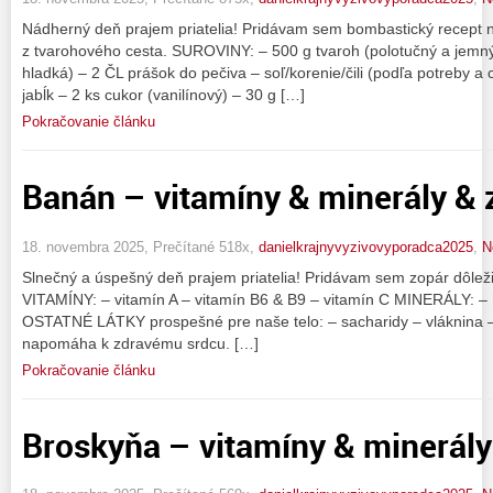
Nádherný deň prajem priatelia! Pridávam sem bombastický recept n
z tvarohového cesta. SUROVINY: – 500 g tvaroh (polotučný a jemn
hladká) – 2 ČL prášok do pečiva – soľ/korenie/čili (podľa potreby a
jabĺk – 2 ks cukor (vanilínový) – 30 g […]
Pokračovanie článku
Banán – vitamíny & minerály & 
18. novembra 2025, Prečítané 518x,
danielkrajnyvyzivovyporadca2025
,
N
Slnečný a úspešný deň prajem priatelia! Pridávam sem zopár dôleži
VITAMÍNY: – vitamín A – vitamín B6 & B9 – vitamín C MINERÁLY: – 
OSTATNÉ LÁTKY prospešné pre naše telo: – sacharidy – vláknina –
napomáha k zdravému srdcu. […]
Pokračovanie článku
Broskyňa – vitamíny & minerály