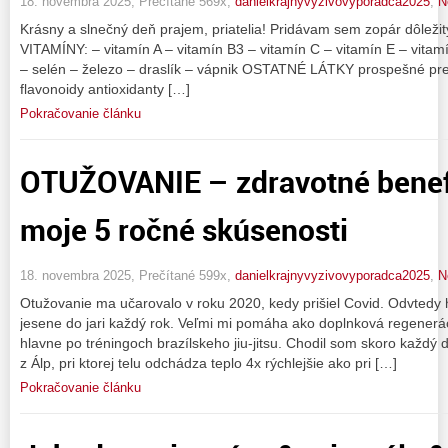
18. novembra 2025, Prečítané 569x,
danielkrajnyvyzivovyporadca2025
,
N
Krásny a slnečný deň prajem, priatelia! Pridávam sem zopár dôležitý
VITAMÍNY: – vitamín A – vitamín B3 – vitamín C – vitamín E – vitam
– selén – železo – draslík – vápnik OSTATNÉ LÁTKY prospešné pre 
flavonoidy antioxidanty […]
Pokračovanie článku
OTUŽOVANIE – zdravotné benefi
moje 5 ročné skúsenosti
18. novembra 2025, Prečítané 599x,
danielkrajnyvyzivovyporadca2025
,
N
Otužovanie ma učarovalo v roku 2020, kedy prišiel Covid. Odvtedy
jesene do jari každý rok. Veľmi mi pomáha ako doplnková regenerác
hlavne po tréningoch brazílskeho jiu-jitsu. Chodil som skoro každý
z Álp, pri ktorej telu odchádza teplo 4x rýchlejšie ako pri […]
Pokračovanie článku