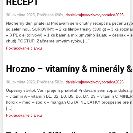
RECEPT
30. októbra 2025, Prečítané 698x,
danielkrajnyvyzivovyporadca2025
Nádherný deň priatelia! Pridávam sem chutný recept na pečenú ry
so zeleninou. SUROVINY: – 2 ks filetov tresky (300 g) – 3 ks rozmar
– 3 PL olej (olivový) – 1 ks balenia mix umytého šalátu – cesnak – so
chuti) POSTUP: Začneme umytím rybky, […]
Pokračovanie článku
Hrozno – vitamíny & minerály &
30. októbra 2025, Prečítané 582x,
danielkrajnyvyzivovyporadca2025
Úspešný štvrtok Vám prajem priatelia! Pridávam sem zopár dôležitý
– vitamín A – vitamín B1, B2, B3, B5, B6, B7, B9 – vitamín C MINER
horčík – meď – sodík – mangán OSTATNÉ LÁTKY prospešné pre naše
[…]
Pokračovanie článku