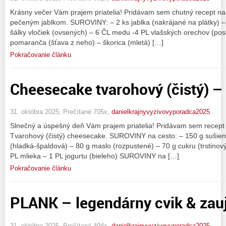
Krásny večer Vám prajem priatelia! Pridávam sem chutný recept n
pečeným jablkom. SUROVINY: – 2 ks jablka (nakrájané na plátky) –
šálky vločiek (ovsených) – 6 ČL medu -4 PL vlašských orechov (po
pomaranča (šťava z neho) – škorica (mletá) […]
Pokračovanie článku
Cheesecake tvarohový (čistý) 
31. októbra 2025, Prečítané 705x,
danielkrajnyvyzivovyporadca2025
Slnečný a úspešný deň Vám prajem priatelia! Pridávam sem recept
Tvarohový (čistý) cheesecake. SUROVINY na cesto: – 150 g sušie
(hladká-špaldová) – 80 g maslo (rozpustené) – 70 g cukru (trstinový
PL mlieka – 1 PL jogurtu (bieleho) SUROVINY na […]
Pokračovanie článku
PLANK – legendárny cvik & zau
31. októbra 2025, Prečítané 494x,
danielkrajnyvyzivovyporadca2025