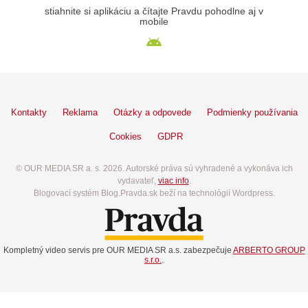
stiahnite si aplikáciu a čítajte Pravdu pohodlne aj v
mobile
Kontakty
Reklama
Otázky a odpovede
Podmienky používania
Cookies
GDPR
© OUR MEDIA SR a. s. 2026. Autorské práva sú vyhradené a vykonáva ich
vydavateľ,
viac info
.
Blogovací systém Blog.Pravda.sk beží na technológií Wordpress.
Kompletný video servis pre OUR MEDIA SR a.s. zabezpečuje
ARBERTO GROUP
s.r.o.
.