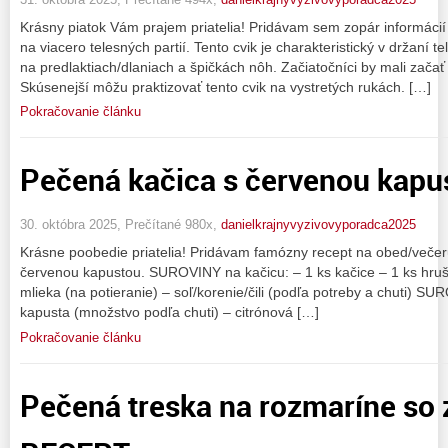
Krásny piatok Vám prajem priatelia! Pridávam sem zopár informácií 
na viacero telesných partií. Tento cvik je charakteristický v držaní
na predlaktiach/dlaniach a špičkách nôh. Začiatočníci by mali začať 
Skúsenejší môžu praktizovať tento cvik na vystretých rukách. […]
Pokračovanie článku
Pečená kačica s červenou kap
30. októbra 2025, Prečítané 980x,
danielkrajnyvyzivovyporadca2025
Krásne poobedie priatelia! Pridávam famózny recept na obed/večer
červenou kapustou. SUROVINY na kačicu: – 1 ks kačice – 1 ks hrušk
mlieka (na potieranie) – soľ/korenie/čili (podľa potreby a chuti) S
kapusta (množstvo podľa chuti) – citrónová […]
Pokračovanie článku
Pečená treska na rozmaríne so 