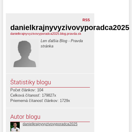
RSS
danielkrajnyvyzivovyporadca2025
danielkrajnyvyzivovyporadca2025.blog.pravda.sk
Len ďalšia Blog - Pravda
stránka
Štatistiky blogu
Počet článkov: 104
Celková čítanosť: 179827x
Priemerná čítanosť článkov: 1729x
Autor blogu
danielkrajnyvyzivovyporadca2025