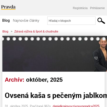
Registrácia
Prihlásenie
Blog
Najnovšie články
Najčítanejšie články
Blog
>
Zdravá výživa & šport & chudnutie
Najkomentovanejšie články
Zoznam blogov
Komerčné blogy
Archív:
október, 2025
Ovsená kaša s pečeným jablk
31. októbra 2025, Prečítané 962x,
danielkrajnyvyzivovyporadca2025