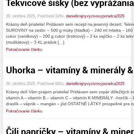
Tekvicové šišky (bez vyprážani
30. októbra 2025, Prečítané 529x,
danielkrajnyvyzivovyporadca2025
Krásny deň priatelia! Pridávam sem recept na jesenný dezert. Tekvi
SUROVINY na cesto: – 500 g múky (hladká) – 240 ml mlieka – 160 ml 
cukor (vanilkový) – 200 g cukor (trstinový) – 2 ks vajíčko – 2 ks tek
(muškátový) – 3 KL prášok […]
Pokračovanie článku
Uhorka – vitamíny & minerály &
30. októbra 2025, Prečítané 692x,
danielkrajnyvyzivovyporadca2025
Krásny deň Vám prajem priatelia! Pridávam sem zopár dôležitých i
vitamín A – vitamín B – vitamín C – vitamín K MINERÁLY: -horčík –
draslík – vápnik – mangán – jód OSTATNÉ LÁTKY prospešné pre naš
Pokračovanie článku
Čili papričky – vitamíny & miner