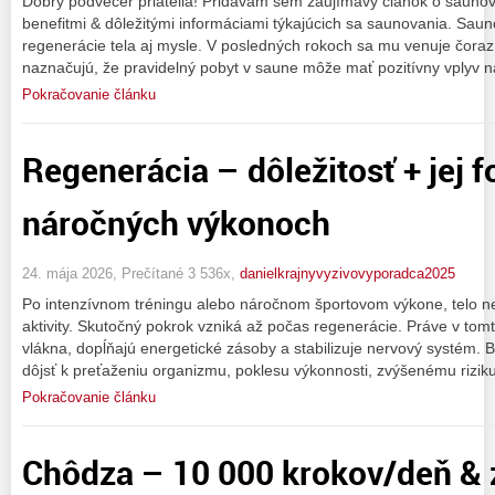
Dobrý podvečer priatelia! Pridávam sem zaujímavý článok o saunov
benefitmi & dôležitými informáciami týkajúcich sa saunovania. Saun
regenerácie tela aj mysle. V posledných rokoch sa mu venuje čoraz 
naznačujú, že pravidelný pobyt v saune môže mať pozitívny vplyv n
Pokračovanie článku
Regenerácia – dôležitosť + jej 
náročných výkonoch
24. mája 2026, Prečítané 3 536x,
danielkrajnyvyzivovyporadca2025
Po intenzívnom tréningu alebo náročnom športovom výkone, telo n
aktivity. Skutočný pokrok vzniká až počas regenerácie. Práve v to
vlákna, dopĺňajú energetické zásoby a stabilizuje nervový systém. 
dôjsť k preťaženiu organizmu, poklesu výkonnosti, zvýšenému rizik
Pokračovanie článku
Chôdza – 10 000 krokov/deň & 