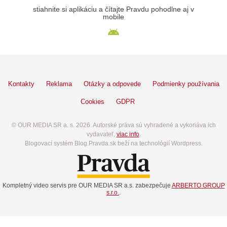
stiahnite si aplikáciu a čítajte Pravdu pohodlne aj v
mobile
Kontakty
Reklama
Otázky a odpovede
Podmienky používania
Cookies
GDPR
© OUR MEDIA SR a. s. 2026. Autorské práva sú vyhradené a vykonáva ich
vydavateľ,
viac info
.
Blogovací systém Blog.Pravda.sk beží na technológií Wordpress.
Kompletný video servis pre OUR MEDIA SR a.s. zabezpečuje
ARBERTO GROUP
s.r.o.
.