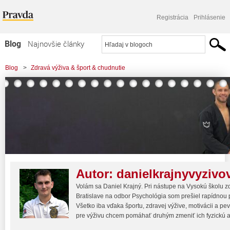
Registrácia
Prihlásenie
Blog
Najnovšie články
Najčítanejšie články
Blog
>
Zdravá výživa & šport & chudnutie
Najkomentovanejšie články
Zoznam blogov
Komerčné blogy
Autor:
danielkrajnyvyziv
Volám sa Daniel Krajný. Pri nástupe na Vysokú školu zd
Bratislave na odbor Psychológia som prešiel rapídnou
Všetko iba vďaka športu, zdravej výžive, motivácii a pev
pre výživu chcem pomáhať druhým zmeniť ich fyzickú a