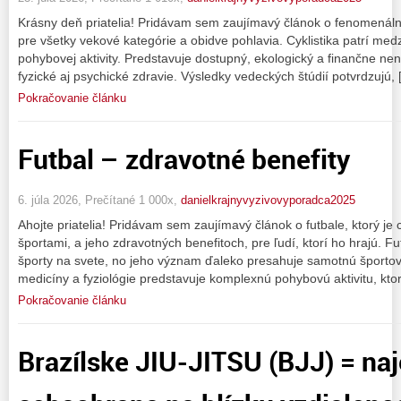
Krásny deň priatelia! Pridávam sem zaujímavý článok o fenomenáln
pre všetky vekové kategórie a obidve pohlavia. Cyklistika patrí med
pohybovej aktivity. Predstavuje dostupný, ekologický a finančne n
fyzické aj psychické zdravie. Výsledky vedeckých štúdií potvrdzujú,
Pokračovanie článku
Futbal – zdravotné benefity
6. júla 2026, Prečítané 1 000x,
danielkrajnyvyzivovyporadca2025
Ahojte priatelia! Pridávam sem zaujímavý článok o futbale, ktorý 
športami, a jeho zdravotných benefitoch, pre ľudí, ktorí ho hrajú. F
športy na svete, no jeho význam ďaleko presahuje samotnú športov
medicíny a fyziológie predstavuje komplexnú pohybovú aktivitu, kto
Pokračovanie článku
Brazílske JIU-JITSU (BJJ) = naj