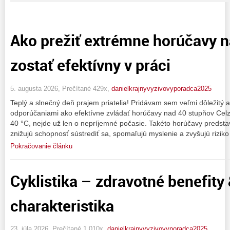
Ako prežiť extrémne horúčavy n
zostať efektívny v práci
5. augusta 2026, Prečítané 429x,
danielkrajnyvyzivovyporadca2025
Teplý a slnečný deň prajem priatelia! Pridávam sem veľmi dôležitý a
odporúčaniami ako efektívne zvládať horúčavy nad 40 stupňov Celz
40 °C, nejde už len o nepríjemné počasie. Takéto horúčavy predsta
znižujú schopnosť sústrediť sa, spomaľujú myslenie a zvyšujú riziko
Pokračovanie článku
Cyklistika – zdravotné benefity
charakteristika
23. júla 2026, Prečítané 1 010x,
danielkrajnyvyzivovyporadca2025