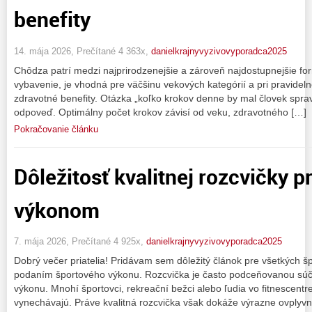
benefity
14. mája 2026, Prečítané 4 363x,
danielkrajnyvyzivovyporadca2025
Chôdza patrí medzi najprirodzenejšie a zároveň najdostupnejšie f
vybavenie, je vhodná pre väčšinu vekových kategórií a pri pravid
zdravotné benefity. Otázka „koľko krokov denne by mal človek spra
odpoveď. Optimálny počet krokov závisí od veku, zdravotného […]
Pokračovanie článku
Dôležitosť kvalitnej rozcvičky 
výkonom
7. mája 2026, Prečítané 4 925x,
danielkrajnyvyzivovyporadca2025
Dobrý večer priatelia! Pridávam sem dôležitý článok pre všetkých šp
podaním športového výkonu. Rozcvička je často podceňovanou súča
výkonu. Mnohí športovci, rekreační bežci alebo ľudia vo fitnescentr
vynechávajú. Práve kvalitná rozcvička však dokáže výrazne ovplyvn