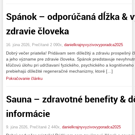
Spánok – odporúčaná dĺžka & 
zdravie človeka
16. júna 2026, Prečítané 2 090x,
danielkrajnyvyzivovyporadca2025
Dobrý večer priatelia! Pridávam sem dôležitý a zdraviu prospešný 
a jeho význame pre zdravie človeka. Spánok predstavuje nevyhnutný
kľúčovú úlohu pri udržiavaní fyzického, psychického a kognitívneh
prebiehajú dôležité regeneračné mechanizmy, ktoré […]
Pokračovanie článku
Sauna – zdravotné benefity & d
informácie
9. júna 2026, Prečítané 2 440x,
danielkrajnyvyzivovyporadca2025