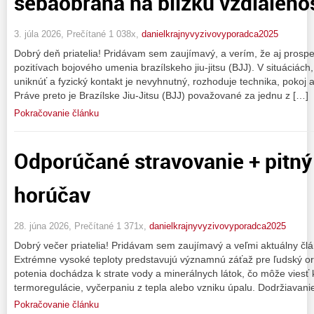
sebaobrana na blízku vzdialeno
3. júla 2026, Prečítané 1 038x,
danielkrajnyvyzivovyporadca2025
Dobrý deň priatelia! Pridávam sem zaujímavý, a verím, že aj prospeš
pozitívach bojového umenia brazílskeho jiu-jitsu (BJJ). V situáciách
uniknúť a fyzický kontakt je nevyhnutný, rozhoduje technika, pokoj 
Práve preto je Brazílske Jiu-Jitsu (BJJ) považované za jednu z […]
Pokračovanie článku
Odporúčané stravovanie + pitný
horúčav
28. júna 2026, Prečítané 1 371x,
danielkrajnyvyzivovyporadca2025
Dobrý večer priatelia! Pridávam sem zaujímavý a veľmi aktuálny č
Extrémne vysoké teploty predstavujú významnú záťaž pre ľudský 
potenia dochádza k strate vody a minerálnych látok, čo môže viesť
termoregulácie, vyčerpaniu z tepla alebo vzniku úpalu. Dodržiavan
Pokračovanie článku