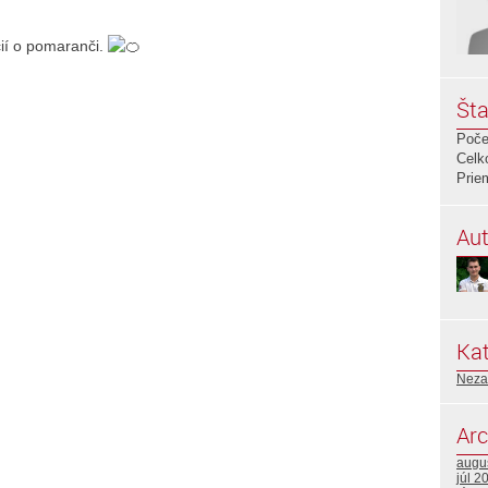
ií o pomaranči.
Šta
Poče
Celk
Prie
Aut
Kat
Neza
Arc
augu
júl 2