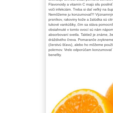
Flavonoidy a vitamín C majú silu posiln
voči infekciám. Treba si dať veľký na šu
Nemôžeme ju konzumovať!!! Významným p
prsníkov, rakoviny kože a žalúdka sú c
tukové vankúšiky, čím sa stáva pomocník
obsiahnuté v tomto ovocí sú nám nápomoc
absorbovaní svetla. Taktiež je známe, 
dráždivého čreva. Pomaranče zvykneme 
(čerstvú šťavu), alebo ho môžeme použiť 
pokrmov. Vrelo odporúčam konzumovať pr
benefity.