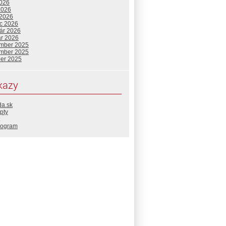
2026
2026
 2026
c 2026
uár 2026
ár 2026
mber 2025
mber 2025
ber 2025
kazy
da.sk
pty
rogram