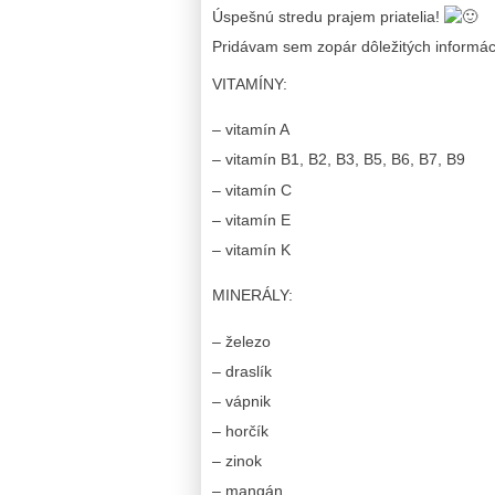
Úspešnú stredu prajem priatelia!
Pridávam sem zopár dôležitých informác
VITAMÍNY:
– vitamín A
– vitamín B1, B2, B3, B5, B6, B7, B9
– vitamín C
– vitamín E
– vitamín K
MINERÁLY:
– železo
– draslík
– vápnik
– horčík
– zinok
– mangán