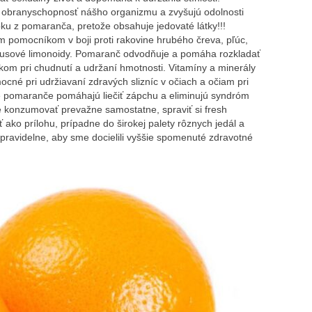
iť obranyschopnosť nášho organizmu a zvyšujú odolnosti
pku z pomaranča, pretože obsahuje jedovaté látky!!!
omocníkom v boji proti rakovine hrubého čreva, pľúc,
itrusové limonoidy. Pomaranč odvodňuje a pomáha rozkladať
om pri chudnutí a udržaní hmotnosti. Vitamíny a minerály
né pri udržiavaní zdravých slizníc v očiach a očiam pri
že pomaranče pomáhajú liečiť zápchu a eliminujú syndróm
konzumovať prevažne samostatne, spraviť si fresh
ako prílohu, prípadne do širokej palety rôznych jedál a
avidelne, aby sme docielili vyššie spomenuté zdravotné