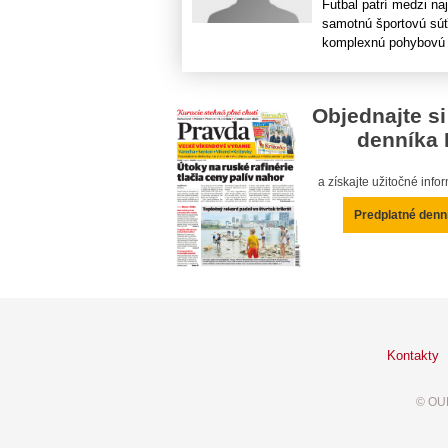
Futbal patrí medzi na
samotnú športovú súťa
komplexnú pohybovú ak
Objednajte si
denníka 
a získajte užitočné inf
Predplatné denn
Kontakty
© OUR