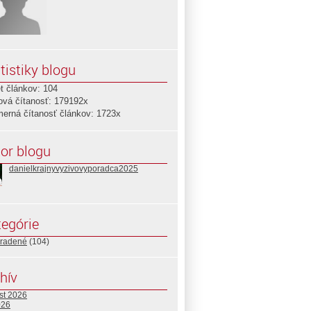
tistiky blogu
t článkov: 104
ová čítanosť: 179192x
merná čítanosť článkov: 1723x
or blogu
danielkrajnyvyzivovyporadca2025
egórie
radené
(104)
hív
st 2026
026