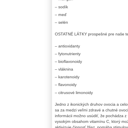
– sodík
– meď
– selén
OSTATNÉ LÁTKY prospešné pre naše te
– antioxidanty
– fytonutrienty
– bioflavonoidy
– vláknina
– karotenoidy
– flavonoidy
– citrusové limonoidy
Jedno z ikonických druhov ovocia a ce
sa za medzi veľmi zdravé a chutné ovoci
informácii možno usúdiť, že pochádza z 
vysokým obsahom vitamínu C, ktorý možn
aktivizuje činnosť žliaz, pomáha stimulo