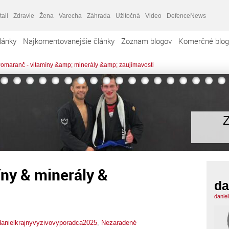
tail
Zdravie
Žena
Varecha
Záhrada
Užitočná
Video
DefenceNews
lánky
Najkomentovanejšie články
Zoznam blogov
Komerčné blog
omaranč - vitamíny &amp; minerály &amp; zaujímavosti
Z
ny & minerály &
da
danie
danielkrajnyvyzivovyporadca2025
,
Nezaradené