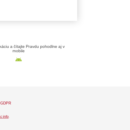
likáciu a čítajte Pravdu pohodlne aj v
mobile
GDPR
c info
.