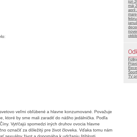
jún 
máj 
apríl
mare
febr
janu
dece
nove
októ
lo:
Od
Fotky
Prav
Rece
Šport
TV p
losvetovo veľmi obľúbené a hlavne konzumované. Považuje
e, ktoré by sme mali zaradiť do nášho jedálnička. Podľa
Číny. Vytŕčajú spomedzi iných druhov ovocia hlavne
o označiť za dôležitý pre život človeka. Vďaka tomu nám
vať sexuálny život a dopomáha k udržaniu štíhlosti.