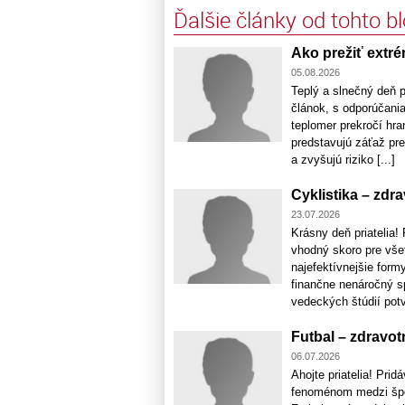
Ďalšie články od tohto b
Ako prežiť extré
05.08.2026
Teplý a slnečný deň p
článok, s odporúčani
teplomer prekročí hra
predstavujú záťaž pr
a zvyšujú riziko [...]
Cyklistika – zdr
23.07.2026
Krásny deň priatelia
vhodný skoro pre všet
najefektívnejšie form
finančne nenáročný s
vedeckých štúdií potvr
Futbal – zdravot
06.07.2026
Ahojte priatelia! Pri
fenoménom medzi šport