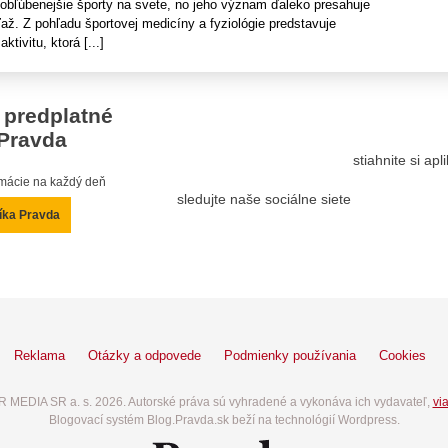
jobľúbenejšie športy na svete, no jeho význam ďaleko presahuje
ž. Z pohľadu športovej medicíny a fyziológie predstavuje
tivitu, ktorá [...]
 predplatné
Pravda
stiahnite si ap
ormácie na každý deň
sledujte naše sociálne siete
íka Pravda
Reklama
Otázky a odpovede
Podmienky používania
Cookies
 MEDIA SR a. s. 2026. Autorské práva sú vyhradené a vykonáva ich vydavateľ,
via
Blogovací systém Blog.Pravda.sk beží na technológií Wordpress.