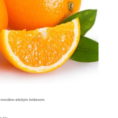
m morálno-etickým kódexom.
e na: