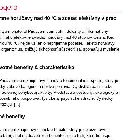
logera
mne horúčavy nad 40 °C a zostať efektívny v práci
rajem priatelia! Pridávam sem veľmi dôležitý a informatívny
ami ako efektívne zvládať horúčavy nad 40 stupňov Celzia. Keď
nicu 40 °C, nejde už len o nepríjemné počasie. Takéto horúčavy
e organizmus, znižujú schopnosť sústrediť sa, spomaľujú myslenie
avotné benefity & charakteristika
! Pridávam sem zaujímavý článok o fenomenálnom športe, ktorý je
ky vekové kategórie a obidve pohlavia. Cyklistika patrí medzi
y aeróbnej pohybovej aktivity. Predstavuje dostupný, ekologický a
pôsob, ako podporovať fyzické aj psychické zdravie. Výsledky
dzujú, [...]
né benefity
dávam sem zaujímavý článok o futbale, ktorý je celosvetovým
ami, a jeho zdravotných benefitoch, pre ľudí, ktorí ho hrajú.