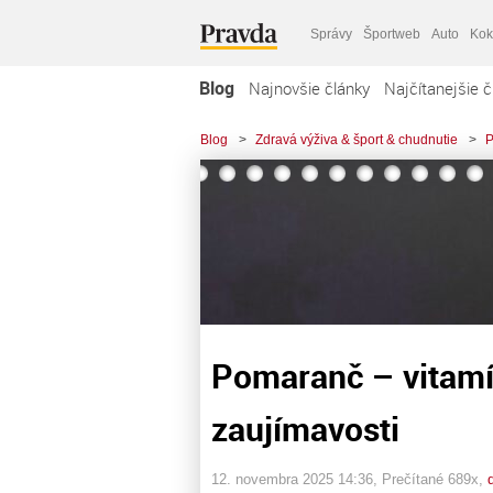
Správy
Športweb
Auto
Kok
Blog
Najnovšie články
Najčítanejšie č
Blog
>
Zdravá výživa & šport & chudnutie
>
P
Pomaranč – vitamí
zaujímavosti
12. novembra 2025 14:36
, Prečítané 689x,