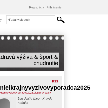
Registrácia
Prihlásenie
y
dravá výživa & šport &
chudnutie
RSS
nielkrajnyvyzivovyporadca2025
lkrajnyvyzivovyporadca2025.blog.pravda.sk
Len ďalšia Blog - Pravda
stránka